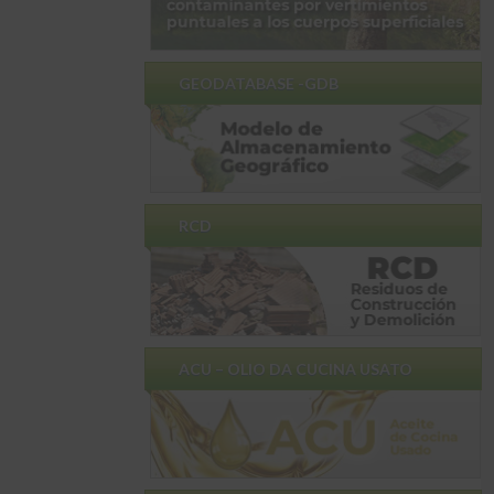
GEODATABASE -GDB
RCD
ACU – OLIO DA CUCINA USATO