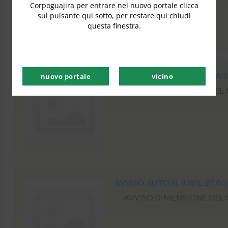
Corpoguajira per entrare nel nuovo portale clicca
sul pulsante qui sotto, per restare qui chiudi
questa finestra.
AVVISO AUTO N. 465 IL 27 A
nuovo portale
vicino
AVVISO DIMENSIONE DEL NO
AVVISO AUTO N. 438 IL 27 A
AVVISO DIMENSIONE DEL NO