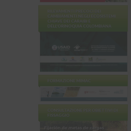
RILEVAMENTI PRECOCI DEI
CAMBIAMENTI NEGLI ECOSISTEMI
CHIAVE DEI CARAIBI E
DELL'ORINOQUIA COLOMBIANA
FORMAZIONE MIMAC
CONSULTAZIONE PER OBIETTIVI DI
FISSAGGIO