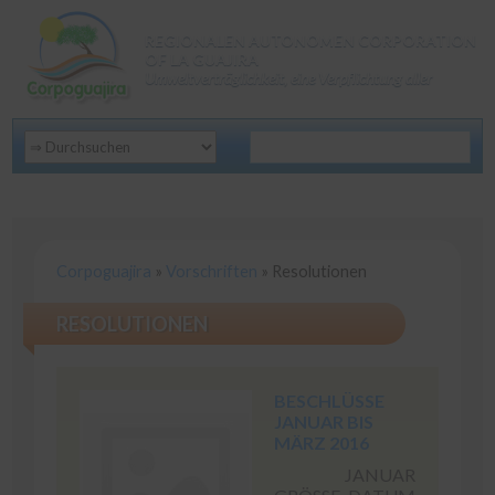
REGIONALEN AUTONOMEN CORPORATION
OF LA GUAJIRA
Umweltverträglichkeit, eine Verpflichtung aller
Corpoguajira
»
Vorschriften
»
Resolutionen
RESOLUTIONEN
BESCHLÜSSE
JANUAR BIS
MÄRZ 2016
JANUAR