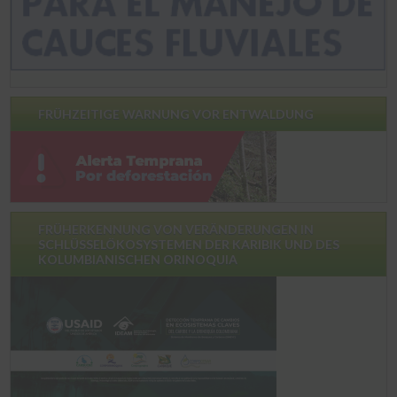
FRÜHZEITIGE WARNUNG VOR ENTWALDUNG
FRÜHERKENNUNG VON VERÄNDERUNGEN IN
SCHLÜSSELÖKOSYSTEMEN DER KARIBIK UND DES
KOLUMBIANISCHEN ORINOQUIA