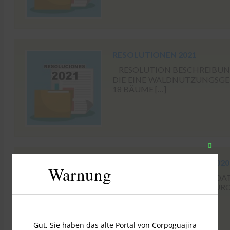
RESOLUTIONEN 2021
RESOLUTION BESCHREIBUNG 
DIE EINE WALDNUTZUNGSGE
18 BÄUME […]
Schlie
Sie
CORPORATE ASSEMBLY 2020
Warnung
dieses
BESCHREIBUNG TITEL DATUM
Modul
OCTUBRE DE 2020 „DUR
GESELLSCHAFT VON […]
Gut, Sie haben das alte Portal von Corpoguajira