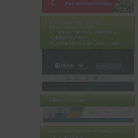
FRÜHERKENNUNG VON
VERÄNDERUNGEN IN
SCHLÜSSELÖKOSYSTEMEN DER
KARIBIK UND DES
KOLUMBIANISCHEN ORINOQUIA
MIMAC TRAINING
BERATUNG FÜR BEFESTIGUNGS
ZIELVORGABEN