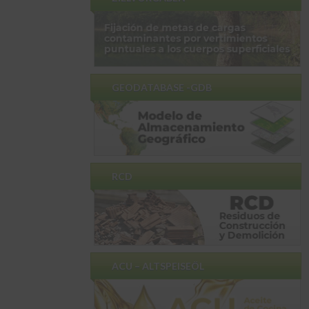
GEODATABASE -GDB
RCD
ACU – ALTSPEISEÖL