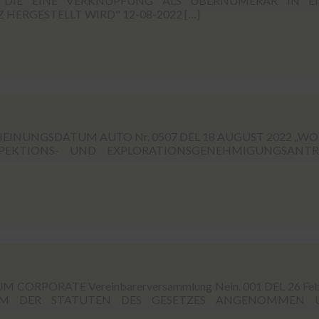
 DIE EINE VERKNÜPFUNG ALS ÜBERNUMERAR IN EI
ERGESTELLT WIRD" 12-08-2022 […]
INUNGSDATUM AUTO Nr. 0507 DEL 18 AUGUST 2022 „W
PEKTIONS- UND EXPLORATIONSGENEHMIGUNGSANTR
ORPORATE Vereinbarerversammlung Nein. 001 DEL 26 Feb
ORM DER STATUTEN DES GESETZES ANGENOMMEN 