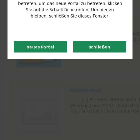
betreten, um das neue Portal zu betreten, klicken
Sie auf die Schaltfläche unten, Um hier zu
bleiben, schließen Sie dieses Fenster.
RESOLUTIONEN 2010
BESCHLÜSSE BESCHREIBUNG 
Juni 2010 „DAMIT WIRD D
ABFÜLLUNG ERTEILT […]
neues Portal
schließen
BOARD 2020
TITEL BESCHREIBUNG DA
Widmung von 2020 „DURCH
EIGENEN MITTELN GENEHMIG