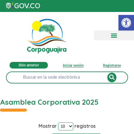
Ab
Sitio anterior
Iniciar sesión
Registrarse
Asamblea Corporativa 2025
Mostrar
registros