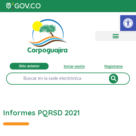
Ab
Sitio anterior
Iniciar sesión
Registrarse
Informes PQRSD 2021