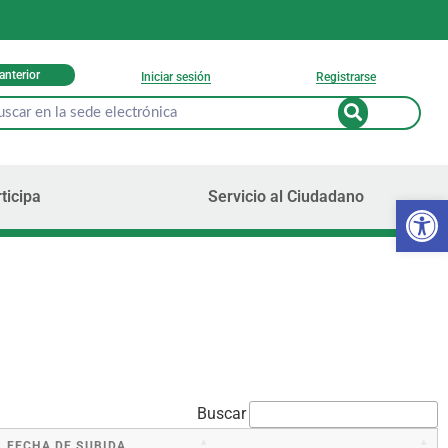
 anterior
Iniciar sesión
Registrarse
ticipa
Servicio al Ciudadano
Ab
Buscar
FECHA DE SUBIDA