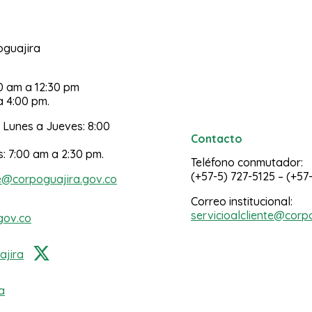
poguajira
30 am a 12:30 pm
a 4:00 pm.
 Lunes a Jueves: 8:00
Contacto
s: 7:00 am a 2:30 pm.
Teléfono conmutador:
(+57-5) 727-5125 – (+57
e@corpoguajira.gov.co
Correo institucional:
servicioalcliente@corp
gov.co
jira
a