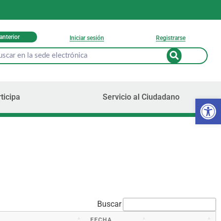
 anterior
Iniciar sesión
Registrarse
ticipa
Servicio al Ciudadano
Ab
Buscar
FECHA