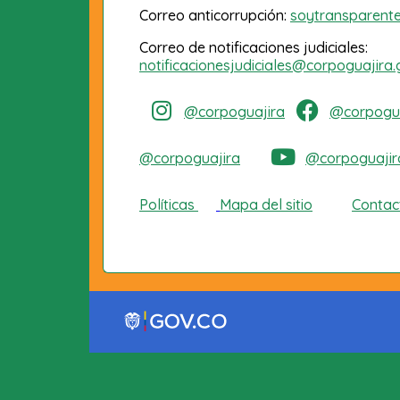
Correo anticorrupción:
soytransparent
Correo de notificaciones judiciales:
notificacionesjudiciales@corpoguajira.
@corpoguajira
@corpogua
@corpoguajira
@corpoguajir
Políticas
Mapa del sitio
Contac