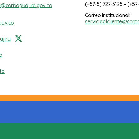
(+57-5) 727-5125 – (+57
e@corpoguajira.gov.co
Correo institucional:
servicioalcliente@corp
gov.co
jira
a
to