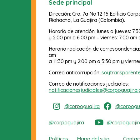
Sede principal
Dirección: Cra. 7a No 12-15 Edificio Cor
Riohacha, La Guajira (Colombia).
Horario de atención: lunes a jueves: 7:
y 2:00 pm a 6:00 pm – viernes: 7:00 am 
Horario radicación de correspondencia:
am
a 11:30 pm y 2:00 pm a 5:30 pm y vierne
Correo anticorrupción:
soytransparent
Correo de notificaciones judiciales:
notificacionesjudiciales@corpoguajira.
@corpoguajira
@corpogua
@corpoguajira
@corpoguajir
Políticas
Mapa del sitio
Contac