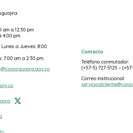
poguajira
30 am a 12:30 pm
a 4:00 pm.
 Lunes a Jueves: 8:00
Contacto
s: 7:00 am a 2:30 pm.
Teléfono conmutador:
(+57-5) 727-5125 – (+57
e@corpoguajira.gov.co
Correo institucional:
servicioalcliente@corp
gov.co
jira
a
to