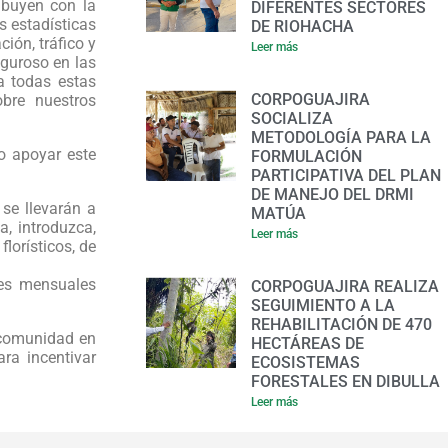
ibuyen con la
DIFERENTES SECTORES
s estadísticas
DE RIOHACHA
ión, tráfico y
Leer más
iguroso en las
a todas estas
CORPOGUAJIRA
bre nuestros
SOCIALIZA
METODOLOGÍA PARA LA
o apoyar este
FORMULACIÓN
PARTICIPATIVA DEL PLAN
DE MANEJO DEL DRMI
 se llevarán a
MATÚA
a, introduzca,
Leer más
florísticos, de
les mensuales
CORPOGUAJIRA REALIZA
SEGUIMIENTO A LA
REHABILITACIÓN DE 470
 comunidad en
HECTÁREAS DE
ara incentivar
ECOSISTEMAS
FORESTALES EN DIBULLA
Leer más