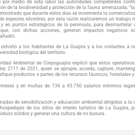
e por medio de esta labor las autoridades competentes contr
ón de la biodiversidad y protección de la fauna amenazada, “la
mostrado que durante estos días se incrementa la comercializac
 especies silvestres, por esta razón realizaremos un trabajo r
s y en puntos estratégicos de la península, para desmantelar 
que, con dichas acciones, generan impactos negativos so
 añadió.
exhortó a los habitantes de La Guajira y a los visitantes a n
ersidad biológica del territorio.
ridad Ambiental de Corpoguajira explicó que estos operativos
ley 2111 de 2021, quien se apropie, acceda, capture, manteng
afique productos o partes de los recursos fáunicos, forestales y 
35 meses y en multas de 134 a 43.750 salarios mínimos lega
nadas de sensibilización y educación ambiental dirigidas a la
hospedajes de los sitios de interés turístico de La Guajira, p
siduos sólidos y generar una cultura de no basura.