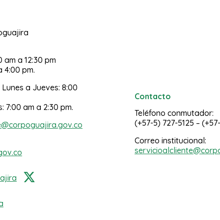
poguajira
30 am a 12:30 pm
a 4:00 pm.
 Lunes a Jueves: 8:00
Contacto
s: 7:00 am a 2:30 pm.
Teléfono conmutador:
(+57-5) 727-5125 – (+57
e@corpoguajira.gov.co
Correo institucional:
servicioalcliente@corp
gov.co
jira
a