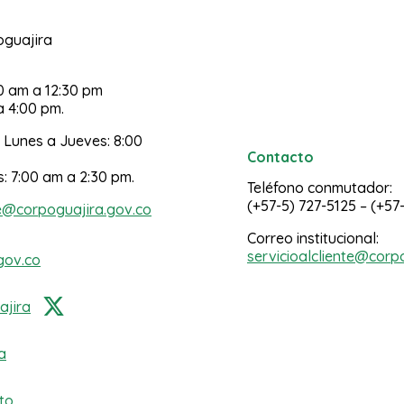
poguajira
30 am a 12:30 pm
a 4:00 pm.
 Lunes a Jueves: 8:00
Contacto
s: 7:00 am a 2:30 pm.
Teléfono conmutador:
(+57-5) 727-5125 – (+57
e@corpoguajira.gov.co
Correo institucional:
servicioalcliente@corp
gov.co
jira
a
to