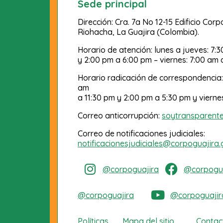
Sede principal
Dirección: Cra. 7a No 12-15 Edificio Cor
Riohacha, La Guajira (Colombia).
Horario de atención: lunes a jueves: 7:
y 2:00 pm a 6:00 pm – viernes: 7:00 am 
Horario radicación de correspondencia:
am
a 11:30 pm y 2:00 pm a 5:30 pm y vierne
Correo anticorrupción:
soytransparent
Correo de notificaciones judiciales:
notificacionesjudiciales@corpoguajira.
@corpoguajira
@corpogua
@corpoguajira
@corpoguajir
Políticas
Mapa del sitio
Contac