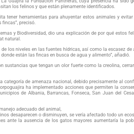
 La Guajira la Fundación Pantheras, cuya presencia ha sido g
ansitan los felinos y que están plenamente identificados.
ta tener herramientas para ahuyentar estos animales y evitar
fincas”, precisó.
temas y Biodiversidad, dio una explicación de por qué estos fe
t natural.
 de los niveles en las fuentes hídricas, así como la escasez de 
 donde están las fincas en busca de agua y alimento”, añadió.
n sustancias que tengan un olor fuerte como la creolina, cerrar
 la categoría de amenaza nacional, debido precisamente al con
 Corpoguajira ha implementado acciones que permiten la conse
unicipios de Albania, Barrancas, Fonseca, San Juan del Cesar
l manejo adecuado del animal,
elinos desaparecen o disminuyen, se vería afectado todo un eco
ues ante la ausencia de los gatos mayores aumentaría la pob