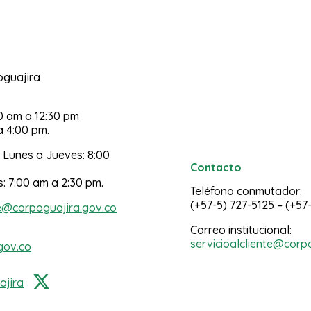
poguajira
30 am a 12:30 pm
a 4:00 pm.
 Lunes a Jueves: 8:00
Contacto
s: 7:00 am a 2:30 pm.
Teléfono conmutador:
(+57-5) 727-5125 – (+57
e@corpoguajira.gov.co
Correo institucional:
servicioalcliente@corp
gov.co
jira