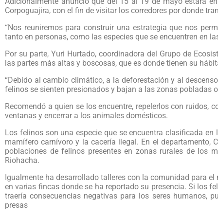
Adicionalmente anunció que del 15 al 19 de mayo estará en
Corpoguajira, con el fin de visitar los corredores por donde tr
“Nos reuniremos para construir una estrategia que nos permi
tanto en personas, como las especies que se encuentren en las 
Por su parte, Yuri Hurtado, coordinadora del Grupo de Ecosis
las partes más altas y boscosas, que es donde tienen su hábita
“Debido al cambio climático, a la deforestación y al descenso
felinos se sienten presionados y bajan a las zonas pobladas o
Recomendó a quien se los encuentre, repelerlos con ruidos, co
ventanas y encerrar a los animales domésticos.
Los felinos son una especie que se encuentra clasificada en
mamífero carnívoro y la cacería ilegal. En el departamento,
poblaciones de felinos presentes en zonas rurales de los m
Riohacha.
Igualmente ha desarrollado talleres con la comunidad para e
en varias fincas donde se ha reportado su presencia. Si los f
traería consecuencias negativas para los seres humanos, p
presas