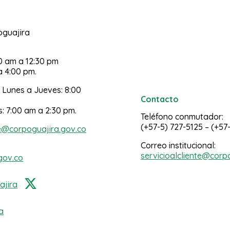
poguajira
30 am a 12:30 pm
a 4:00 pm.
 Lunes a Jueves: 8:00
Contacto
s: 7:00 am a 2:30 pm.
Teléfono conmutador:
(+57-5) 727-5125 – (+57
e@corpoguajira.gov.co
Correo institucional:
servicioalcliente@corp
gov.co
jira
a