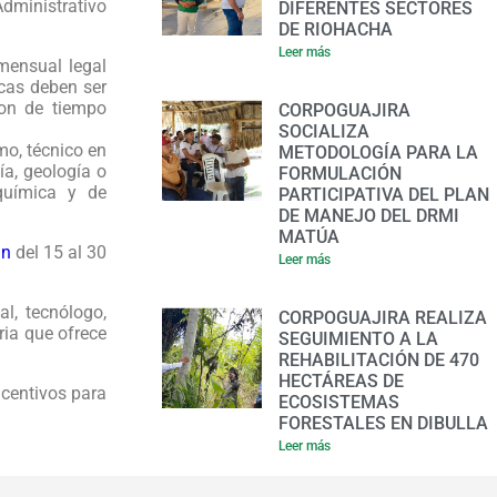
dministrativo
DIFERENTES SECTORES
DE RIOHACHA
Leer más
mensual legal
cas deben ser
son de tiempo
CORPOGUAJIRA
SOCIALIZA
mo, técnico en
METODOLOGÍA PARA LA
ía, geología o
FORMULACIÓN
 química y de
PARTICIPATIVA DEL PLAN
DE MANEJO DEL DRMI
MATÚA
in
del 15 al 30
Leer más
al, tecnólogo,
CORPOGUAJIRA REALIZA
ria que ofrece
SEGUIMIENTO A LA
REHABILITACIÓN DE 470
HECTÁREAS DE
ncentivos para
ECOSISTEMAS
FORESTALES EN DIBULLA
Leer más