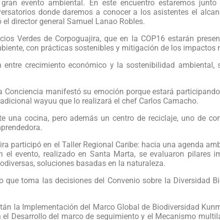
e gran evento ambiental. En este encuentro estaremos junt
ersatorios donde daremos a conocer a los asistentes el alcan
ó el director general Samuel Lanao Robles.
cios Verdes de Corpoguajira, que en la COP16 estarán prese
iente, con prácticas sostenibles y mitigación de los impactos 
ntre crecimiento económico y la sostenibilidad ambiental, sí
ina Conciencia manifestó su emoción porque estará participand
radicional wayuu que lo realizará el chef Carlos Camacho.
e una cocina, pero además un centro de reciclaje, uno de co
emprendedora.
a participó en el Taller Regional Caribe: hacia una agenda am
En el evento, realizado en Santa Marta, se evaluaron pilares 
odiversas, soluciones basadas en la naturaleza.
o que toma las decisiones del Convenio sobre la Diversidad Bi
 están la Implementación del Marco Global de Biodiversidad Kun
el Desarrollo del marco de seguimiento y el Mecanismo multila