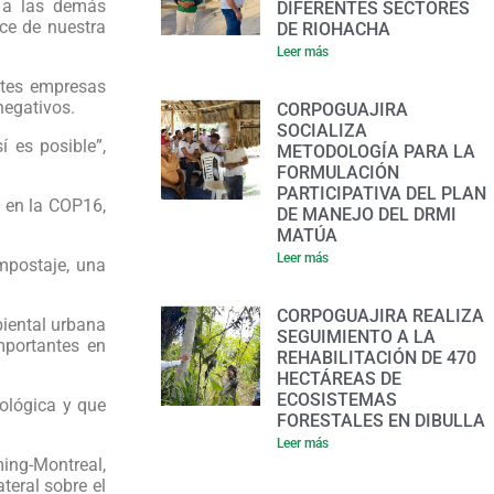
o a las demás
DIFERENTES SECTORES
ce de nuestra
DE RIOHACHA
Leer más
ntes empresas
negativos.
CORPOGUAJIRA
SOCIALIZA
 es posible”,
METODOLOGÍA PARA LA
FORMULACIÓN
PARTICIPATIVA DEL PLAN
o en la COP16,
DE MANEJO DEL DRMI
MATÚA
Leer más
mpostaje, una
CORPOGUAJIRA REALIZA
biental urbana
SEGUIMIENTO A LA
importantes en
REHABILITACIÓN DE 470
HECTÁREAS DE
ECOSISTEMAS
ológica y que
FORESTALES EN DIBULLA
Leer más
ming-Montreal,
teral sobre el