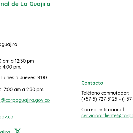
al de La Guajira
poguajira
30 am a 12:30 pm
a 4:00 pm.
 Lunes a Jueves: 8:00
Contacto
s: 7:00 am a 2:30 pm.
Teléfono conmutador:
(+57-5) 727-5125 – (+57
e@corpoguajira.gov.co
Correo institucional:
servicioalcliente@corp
gov.co
jira