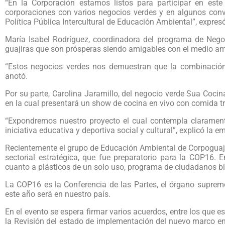
“En la Corporación estamos listos para participar en est
corporaciones con varios negocios verdes y en algunos conv
Política Pública Intercultural de Educación Ambiental”, expres
María Isabel Rodríguez, coordinadora del programa de Nego
guajiras que son prósperas siendo amigables con el medio amb
“Estos negocios verdes nos demuestran que la combinación e
anotó.
Por su parte, Carolina Jaramillo, del negocio verde Sua Coc
en la cual presentará un show de cocina en vivo con comida t
“Expondremos nuestro proyecto el cual contempla clarament
iniciativa educativa y deportiva social y cultural”, explicó la 
Recientemente el grupo de Educación Ambiental de Corpoguajir
sectorial estratégica, que fue preparatorio para la COP16. 
cuanto a plásticos de un solo uso, programa de ciudadanos bi
La COP16 es la Conferencia de las Partes, el órgano suprem
este año será en nuestro país.
En el evento se espera firmar varios acuerdos, entre los que
la Revisión del estado de implementación del nuevo marco en 