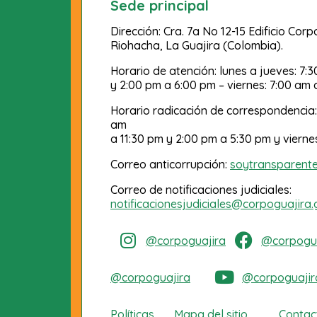
Sede principal
Dirección: Cra. 7a No 12-15 Edificio Cor
Riohacha, La Guajira (Colombia).
Horario de atención: lunes a jueves: 7:
y 2:00 pm a 6:00 pm – viernes: 7:00 am 
Horario radicación de correspondencia:
am
a 11:30 pm y 2:00 pm a 5:30 pm y vierne
Correo anticorrupción:
soytransparent
Correo de notificaciones judiciales:
notificacionesjudiciales@corpoguajira.
@corpoguajira
@corpogua
@corpoguajira
@corpoguajir
Políticas
Mapa del sitio
Contac