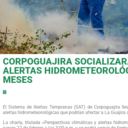
CORPOGUAJIRA SOCIALIZAR
ALERTAS HIDROMETEOROLÓG
MESES
El Sistema de Alertas Tempranas (SAT) de Corpoguajira llev
alertas hidrometeorológicas que podrían afectar a La Guajira 
La charla, titulada «Perspectivas climáticas y alertas hidro
jueves 27 de febrero a las 3:00 p.m. y se podrá seguir de form