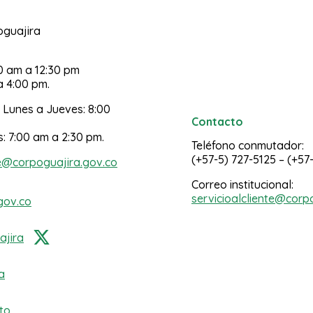
poguajira
30 am a 12:30 pm
a 4:00 pm.
 Lunes a Jueves: 8:00
Contacto
s: 7:00 am a 2:30 pm.
Teléfono conmutador:
(+57-5) 727-5125 – (+57
e@corpoguajira.gov.co
Correo institucional:
servicioalcliente@corp
gov.co
jira
a
to