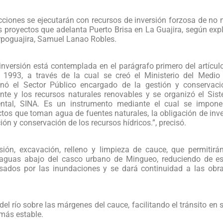
cciones se ejecutarán con recursos de inversión forzosa de no
s proyectos que adelanta Puerto Brisa en La Guajira, según expli
rpoguajira, Samuel Lanao Robles.
inversión está contemplada en el parágrafo primero del artícul
 1993, a través de la cual se creó el Ministerio del Medio
enó el Sector Público encargado de la gestión y conservac
nte y los recursos naturales renovables y se organizó el Sis
ntal, SINA. Es un instrumento mediante el cual se impone
tos que toman agua de fuentes naturales, la obligación de inv
ión y conservación de los recursos hídricos.”, precisó.
sión, excavación, relleno y limpieza de cauce, que permitirán
y aguas abajo del casco urbano de Mingueo, reduciendo de e
usados por las inundaciones y se dará continuidad a las obra
el río sobre las márgenes del cauce, facilitando el tránsito en s
 más estable.