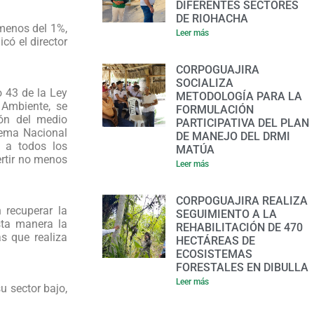
DIFERENTES SECTORES
DE RIOHACHA
 menos del 1%,
Leer más
có el director
CORPOGUAJIRA
SOCIALIZA
o 43 de la Ley
METODOLOGÍA PARA LA
 Ambiente, se
FORMULACIÓN
ión del medio
PARTICIPATIVA DEL PLAN
tema Nacional
DE MANEJO DEL DRMI
 a todos los
MATÚA
ertir no menos
Leer más
CORPOGUAJIRA REALIZA
 recuperar la
SEGUIMIENTO A LA
sta manera la
REHABILITACIÓN DE 470
s que realiza
HECTÁREAS DE
ECOSISTEMAS
FORESTALES EN DIBULLA
Leer más
u sector bajo,