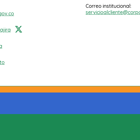
Correo institucional:
servicioalcliente@corp
gov.co
jira
a
to