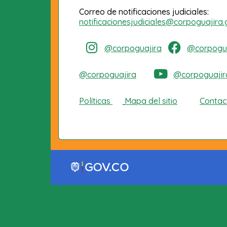
Correo de notificaciones judiciales:
notificacionesjudiciales@corpoguajira.
@corpoguajira
@corpogua
@corpoguajira
@corpoguajir
Políticas
Mapa del sitio
Contac