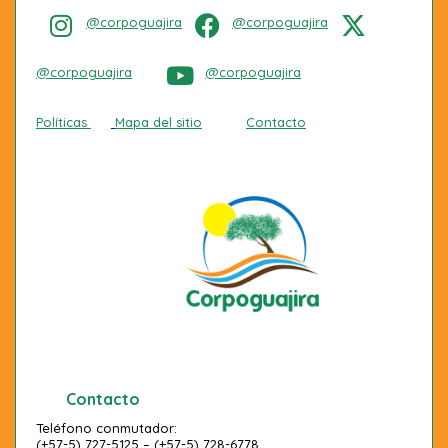
@corpoguajira
@corpoguajira
@corpoguajira
@corpoguajira
Políticas
Mapa del sitio
Contacto
Contacto
Teléfono conmutador:
(+57-5) 727-5125 – (+57-5) 728-6778