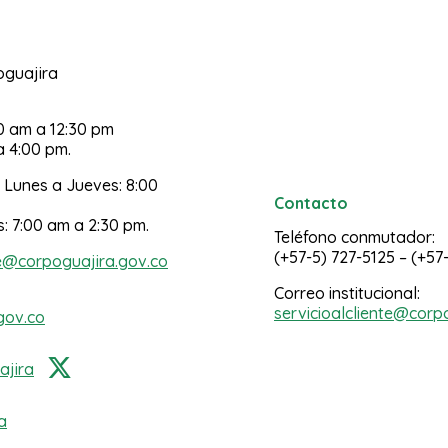
poguajira
30 am a 12:30 pm
a 4:00 pm.
 Lunes a Jueves: 8:00
Contacto
s: 7:00 am a 2:30 pm.
Teléfono conmutador:
(+57-5) 727-5125 – (+57
e@corpoguajira.gov.co
Correo institucional:
servicioalcliente@corp
gov.co
jira
a