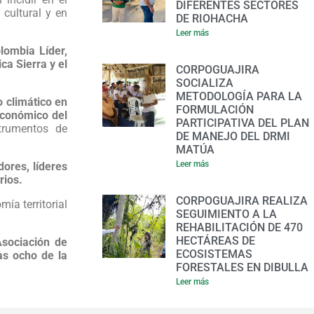
DIFERENTES SECTORES
 cultural y en
DE RIOHACHA
Leer más
lombia Líder,
ca Sierra y el
CORPOGUAJIRA
SOCIALIZA
METODOLOGÍA PARA LA
o climático en
FORMULACIÓN
económico del
PARTICIPATIVA DEL PLAN
trumentos de
DE MANEJO DEL DRMI
MATÚA
Leer más
dores, líderes
rios.
CORPOGUAJIRA REALIZA
ía territorial
SEGUIMIENTO A LA
REHABILITACIÓN DE 470
HECTÁREAS DE
Asociación de
ECOSISTEMAS
as ocho de la
FORESTALES EN DIBULLA
Leer más