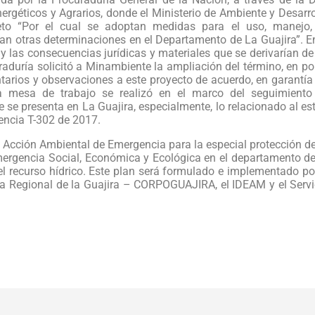
rgéticos y Agrarios, donde el Ministerio de Ambiente y Desarro
reto “Por el cual se adoptan medidas para el uso, manejo,
an otras determinaciones en el Departamento de La Guajira”. E
 las consecuencias jurídicas y materiales que se derivarían de
aduría solicitó a Minambiente la ampliación del término, en p
arios y observaciones a este proyecto de acuerdo, en garantía
La mesa de trabajo se realizó en el marco del seguimient
 se presenta en La Guajira, especialmente, lo relacionado al e
tencia T-302 de 2017.
 Acción Ambiental de Emergencia para la especial protección d
mergencia Social, Económica y Ecológica en el departamento de
l recurso hídrico. Este plan será formulado e implementado por
ma Regional de la Guajira – CORPOGUAJIRA, el IDEAM y el Servi