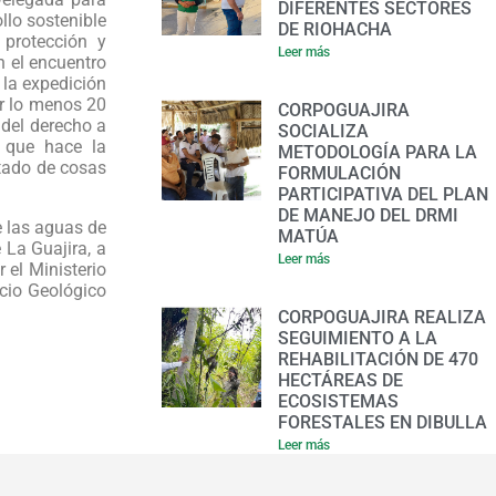
DIFERENTES SECTORES
llo sostenible
DE RIOHACHA
 protección y
Leer más
n el encuentro
 la expedición
or lo menos 20
CORPOGUAJIRA
 del derecho a
SOCIALIZA
o que hace la
METODOLOGÍA PARA LA
stado de cosas
FORMULACIÓN
PARTICIPATIVA DEL PLAN
DE MANEJO DEL DRMI
e las aguas de
MATÚA
 La Guajira, a
Leer más
 el Ministerio
cio Geológico
CORPOGUAJIRA REALIZA
SEGUIMIENTO A LA
REHABILITACIÓN DE 470
HECTÁREAS DE
ECOSISTEMAS
FORESTALES EN DIBULLA
Leer más