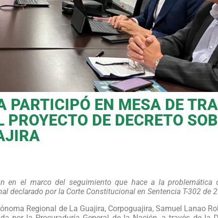
A PARTICIPÓ EN MESA DE TR
L PROYECTO DE DECRETO SOB
AJIRA
ión en el marco del seguimiento que hace a la problemática d
nal declarado por la Corte Constitucional en Sentencia T-302 de 
utónoma Regional de La Guajira, Corpoguajira, Samuel Lanao Rob
da por la Procuraduría General de la Nación, a través de la 