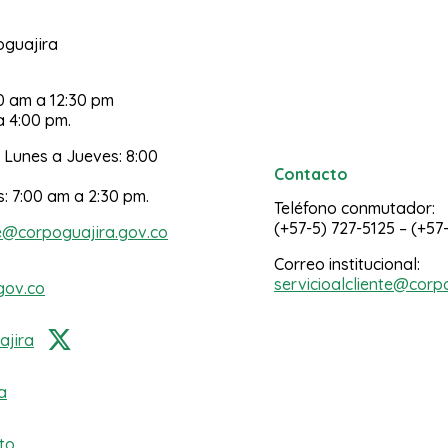
poguajira
30 am a 12:30 pm
a 4:00 pm.
 Lunes a Jueves: 8:00
Contacto
s: 7:00 am a 2:30 pm.
Teléfono conmutador:
(+57-5) 727-5125 – (+57
e@corpoguajira.gov.co
Correo institucional:
servicioalcliente@corp
gov.co
jira
a
to