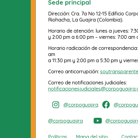
Sede principal
Dirección: Cra. 7a No 12-15 Edificio Cor
Riohacha, La Guajira (Colombia).
Horario de atención: lunes a jueves: 7:
y 2:00 pm a 6:00 pm – viernes: 7:00 am 
Horario radicación de correspondencia:
am
a 11:30 pm y 2:00 pm a 5:30 pm y vierne
Correo anticorrupción:
soytransparent
Correo de notificaciones judiciales:
notificacionesjudiciales@corpoguajira.
@corpoguajira
@corpogua
@corpoguajira
@corpoguajir
Políticas
Mapa del sitio
Contac