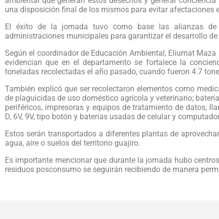
ambiental que generan estos desechos y generar conciencia e
una disposición final de los mismos para evitar afectaciones e
El éxito de la jornada tuvo como base las alianzas de 
administraciones municipales para garantizar el desarrollo de 
Según el coordinador de Educación Ambiental, Eliumat Maza
evidencian que en el departamento se fortalece la concien
toneladas recolectadas el año pasado, cuando fueron 4.7 ton
También explicó que ser recolectaron elementos como medic
de plaguicidas de uso doméstico agrícola y veterinario; bater
periféricos, impresoras y equipos de tratamiento de datos; lla
D, 6V, 9V, tipo botón y baterías usadas de celular y computador
Estos serán transportados a diferentes plantas de aprovecham
agua, aire o suelos del territorio guajiro.
Es importante mencionar que durante la jornada hubo centros
residuos posconsumo se seguirán recibiendo de manera perman