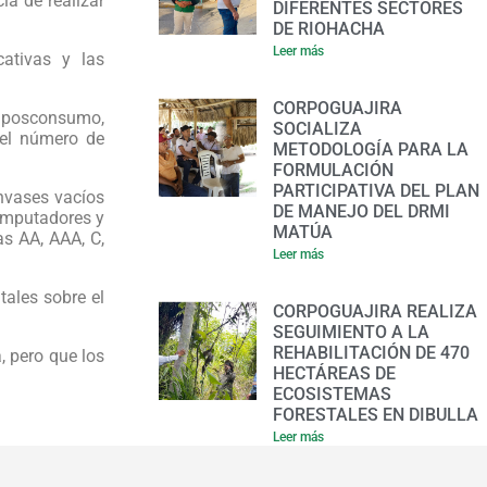
ia de realizar
DIFERENTES SECTORES
DE RIOHACHA
Leer más
cativas y las
CORPOGUAJIRA
e posconsumo,
SOCIALIZA
 el número de
METODOLOGÍA PARA LA
FORMULACIÓN
PARTICIPATIVA DEL PLAN
nvases vacíos
DE MANEJO DEL DRMI
computadores y
MATÚA
as AA, AAA, C,
Leer más
tales sobre el
CORPOGUAJIRA REALIZA
SEGUIMIENTO A LA
REHABILITACIÓN DE 470
, pero que los
HECTÁREAS DE
ECOSISTEMAS
FORESTALES EN DIBULLA
Leer más