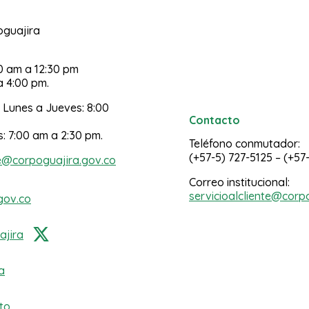
poguajira
30 am a 12:30 pm
a 4:00 pm.
 Lunes a Jueves: 8:00
Contacto
s: 7:00 am a 2:30 pm.
Teléfono conmutador:
(+57-5) 727-5125 – (+57
e@corpoguajira.gov.co
Correo institucional:
servicioalcliente@corp
gov.co
jira
a
to