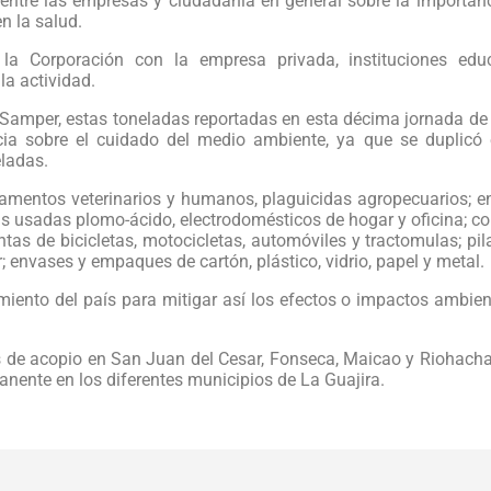
ntre las empresas y ciudadanía en general sobre la importanc
n la salud.
la Corporación con la empresa privada, instituciones edu
la actividad.
 Samper, estas toneladas reportadas en esta décima jornada d
cia sobre el cuidado del medio ambiente, ya que se duplicó
eladas.
amentos veterinarios y humanos, plaguicidas agropecuarios; e
ías usadas plomo-ácido, electrodomésticos de hogar y oficina; 
ntas de bicicletas, motocicletas, automóviles y tractomulas; pil
; envases y empaques de cartón, plástico, vidrio, papel y metal.
iento del país para mitigar así los efectos o impactos ambien
 de acopio en San Juan del Cesar, Fonseca, Maicao y Riohacha
ente en los diferentes municipios de La Guajira.