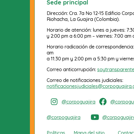
Sede principal
Dirección: Cra. 7a No 12-15 Edificio Cor
Riohacha, La Guajira (Colombia).
Horario de atención: lunes a jueves: 7:
y 2:00 pm a 6:00 pm – viernes: 7:00 am 
Horario radicación de correspondencia:
am
a 11:30 pm y 2:00 pm a 5:30 pm y vierne
Correo anticorrupción:
soytransparent
Correo de notificaciones judiciales:
notificacionesjudiciales@corpoguajira.
@corpoguajira
@corpogua
@corpoguajira
@corpoguajir
Políticas
Mapa del sitio
Contac