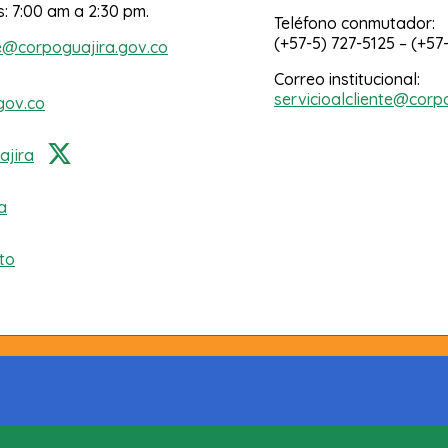
s: 7:00 am a 2:30 pm.
Teléfono conmutador:
(+57-5) 727-5125 – (+57
e@corpoguajira.gov.co
Correo institucional:
servicioalcliente@corp
gov.co
jira
a
to