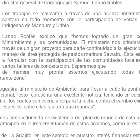
director general de Corpoguajira Samuel Lanao Robles.
Los trabajos se realizarán a través de una alianza interinst
contará en todo momento con la participación de varias
indígenas de Manaure y Uribia.
Lanao Robles explicó que “hemos logrado un gran c
Minambiente y las comunidades. El ministerio nos brinda
través de un gran proyecto para darle continuidad a la ejecuci
manejo del área protegida de pastos marinos Sawairu. Esta es
a formular con la participación de las comunidades locales
varios talleres de concertación. Esperamos que
de manera muy pronta estemos ejecutando todas l
rtante zona”.
guajira al ministerio de Ambiente, para llevar a cabo la zonif
ional, “esto representa una excelente noticia, teniendo en cu
a, los cuales son esenciales para la lucha contra el cambio cl
 especies, entre ellas las tortugas marinas”.
omos conocedores la de existencia del plan de manejo de esta á
ticipen en la implementación de estas acciones, como lo es e
e La Guajira, en este sentido es nuestro interés financiar es