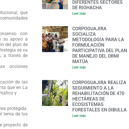
DIFERENTES SECTORES
DE RIOHACHA
itucional, que
Leer más
 comunidades
CORPOGUAJIRA
onsenso con
SOCIALIZA
rá su apoyo a
METODOLOGÍA PARA LA
ón del plan de
FORMULACIÓN
trategia se va
PARTICIPATIVA DEL PLAN
, a través de
DE MANEJO DEL DRMI
MATÚA
as acciones
Leer más
icación de las
CORPOGUAJIRA REALIZA
enta que en La
SEGUIMIENTO A LA
imático y
REHABILITACIÓN DE 470
HECTÁREAS DE
ECOSISTEMAS
rea protegida.
FORESTALES EN DIBULLA
l tema de los
Leer más
te proyecto de