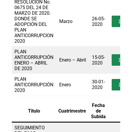
RESOLUCIÓN No.
0675 DEL 24 DE
MARZO DE 2020.
DONDE SE
26-05-
Marzo
Desca
ADOPCIÓN DEL
2020
PLAN
ANTICORRUPCION
2020
PLAN
ANTICORRUPCIÓN
15-05-
Enero – Abril
Desca
ENERO – ABRIL
2020
DE 2020
PLAN
30-01-
ANTICORRUPCIÓN
Enero
Desca
2020
2020
Fecha
Titulo
Cuatrimestre
de
Enla
Subida
SEGUIMIENTO