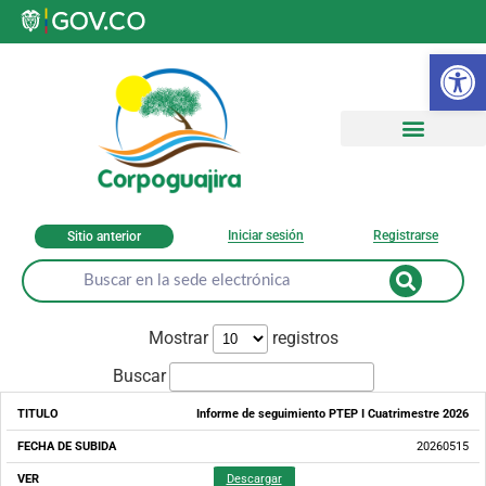
Ab
Iniciar sesión
Registrarse
Sitio anterior
Mostrar
registros
Buscar
Informe de seguimiento PTEP I Cuatrimestre 2026
TITULO
FECHA
DE
SUBIDA
20260515
Descargar