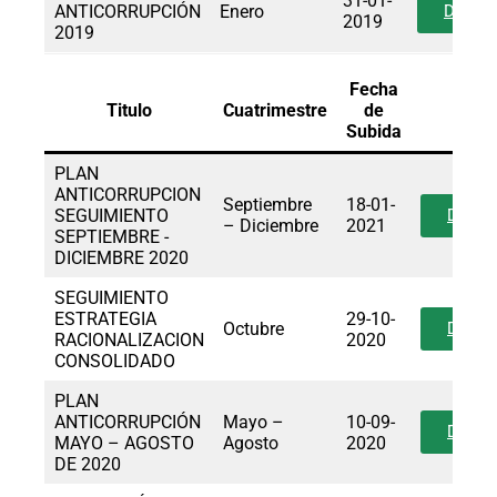
31-01-
ANTICORRUPCIÓN
Enero
Descar
2019
2019
Fecha
Titulo
Cuatrimestre
de
Enla
Subida
PLAN
ANTICORRUPCION
Septiembre
18-01-
SEGUIMIENTO
Desca
– Diciembre
2021
SEPTIEMBRE -
DICIEMBRE 2020
SEGUIMIENTO
ESTRATEGIA
29-10-
Octubre
Desca
RACIONALIZACION
2020
CONSOLIDADO
PLAN
ANTICORRUPCIÓN
Mayo –
10-09-
Desca
MAYO – AGOSTO
Agosto
2020
DE 2020