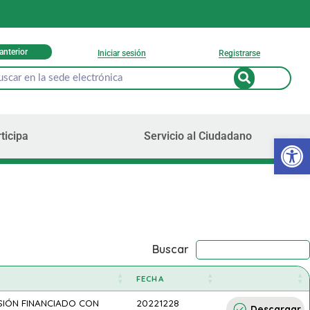
 anterior
Iniciar sesión
Registrarse
ticipa
Servicio al Ciudadano
Ab
Buscar
FECHA
SIÓN FINANCIADO CON
20221228
Descargar