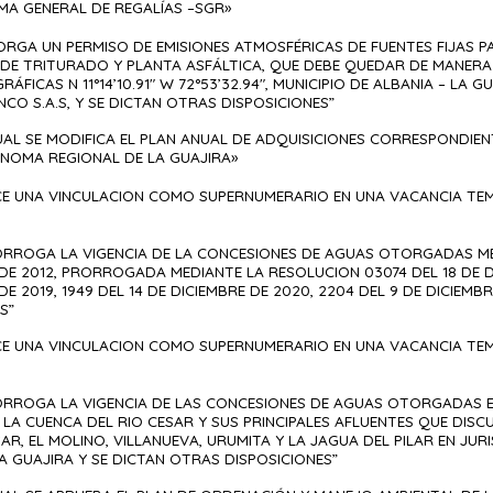
MA GENERAL DE REGALÍAS –SGR»
ORGA UN PERMISO DE EMISIONES ATMOSFÉRICAS DE FUENTES FIJAS 
 DE TRITURADO Y PLANTA ASFÁLTICA, QUE DEBE QUEDAR DE MANERA 
ICAS N 11°14’10.91″ W 72°53’32.94″, MUNICIPIO DE ALBANIA – LA G
CO S.A.S, Y SE DICTAN OTRAS DISPOSICIONES”
UAL SE MODIFICA EL PLAN ANUAL DE ADQUISICIONES CORRESPONDIEN
OMA REGIONAL DE LA GUAJIRA»
ACE UNA VINCULACION COMO SUPERNUMERARIO EN UNA VACANCIA TE
ORROGA LA VIGENCIA DE LA CONCESIONES DE AGUAS OTORGADAS ME
 DE 2012, PRORROGADA MEDIANTE LA RESOLUCION 03074 DEL 18 DE D
DE 2019, 1949 DEL 14 DE DICIEMBRE DE 2020, 2204 DEL 9 DE DICIEMBR
S”
ACE UNA VINCULACION COMO SUPERNUMERARIO EN UNA VACANCIA TE
ORROGA LA VIGENCIA DE LAS CONCESIONES DE AGUAS OTORGADAS E
LA CUENCA DEL RIO CESAR Y SUS PRINCIPALES AFLUENTES QUE DISC
AR, EL MOLINO, VILLANUEVA, URUMITA Y LA JAGUA DEL PILAR EN JUR
 GUAJIRA Y SE DICTAN OTRAS DISPOSICIONES”