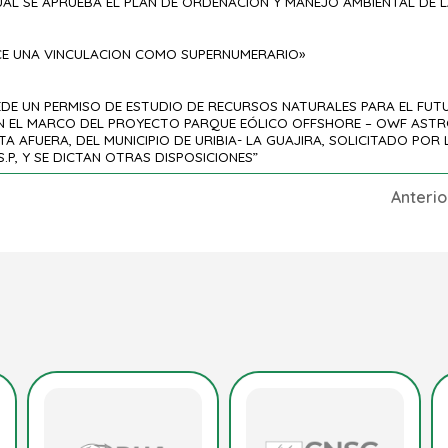
UAL SE APRUEBA EL PLAN DE ORDENACIÓN Y MANEJO AMBIENTAL DE 
ACE UNA VINCULACION COMO SUPERNUMERARIO»
EDE UN PERMISO DE ESTUDIO DE RECURSOS NATURALES PARA EL F
EN EL MARCO DEL PROYECTO PARQUE EÓLICO OFFSHORE – OWF ASTR
A AFUERA, DEL MUNICIPIO DE URIBIA- LA GUAJIRA, SOLICITADO POR
S.P, Y SE DICTAN OTRAS DISPOSICIONES”
Anterio