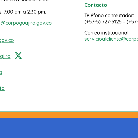
Contacto
s: 7:00 am a 2:30 pm.
Teléfono conmutador:
(+57-5) 727-5125 – (+57
e@corpoguajira.gov.co
Correo institucional:
servicioalcliente@corp
gov.co
jira
a
to