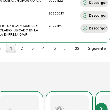
LA CUENCA HIDROGRÁFICA
20221122
Descargar
20230210
Descargar
UTURO APROVECHAMIENTO
20221115
Descargar
OLABIO, UBICADO EN LA
 LA EMPRESA OWF
r
1
2
3
4
5
…
22
Siguiente