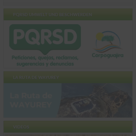
PQRSD UMWELT UND BESCHWERDEN
LA RUTA DE WAYUREY
VIDEOS