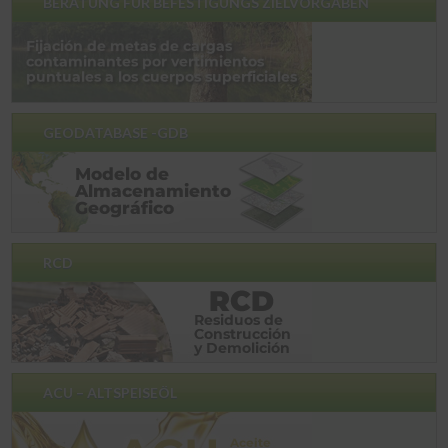
BERATUNG FÜR BEFESTIGUNGS ZIELVORGABEN
GEODATABASE -GDB
RCD
ACU – ALTSPEISEÖL