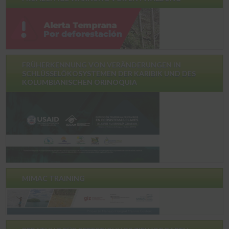
FRÜHERKENNUNG VON VERÄNDERUNGEN IN
SCHLÜSSELÖKOSYSTEMEN DER KARIBIK UND DES
KOLUMBIANISCHEN ORINOQUIA
MIMAC TRAINING