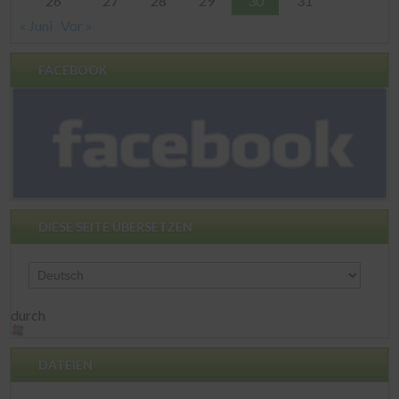
26
27
28
29
30
31
« Juni
Vor »
FACEBOOK
DIESE SEITE ÜBERSETZEN
durch
DATEIEN
Dateien