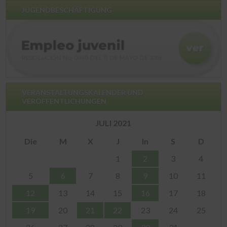
JUGENDBESCHÄFTIGUNG
VERANSTALTUNGSKALENDER UND
VERÖFFENTLICHUNGEN
JULI 2021
Die
M
X
J
In
S
D
1
2
3
4
5
6
7
8
9
10
11
12
13
14
15
16
17
18
19
20
21
22
23
24
25