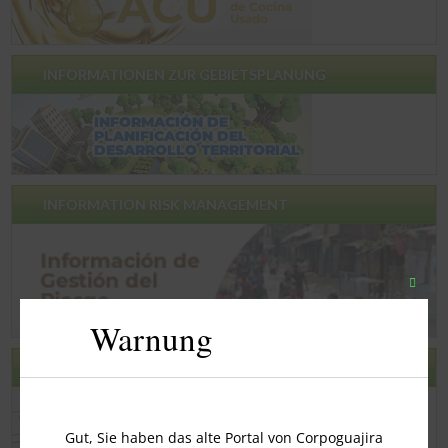
INFORMATIONEN ZUR GEBIETSPLANUNG
INFORMATION RISK MANAGEMENT
Schli
Sie
Warnung
dieses
Modu
ZUFRIEDENHEITSUMFRAGE
Gut, Sie haben das alte Portal von Corpoguajira