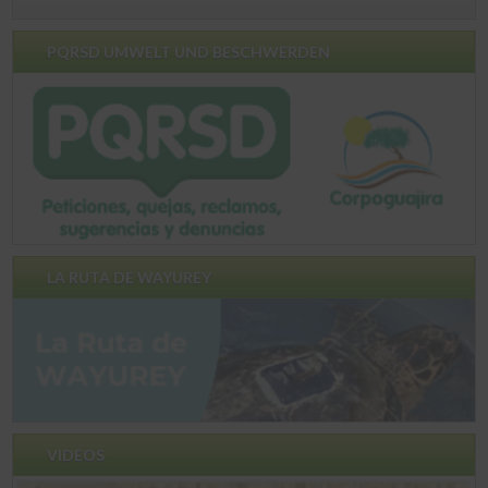
PQRSD UMWELT UND BESCHWERDEN
LA RUTA DE WAYUREY
VIDEOS