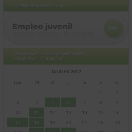
JUGENDBESCHÄFTIGUNG
VERANSTALTUNGSKALENDER UND
VERÖFFENTLICHUNGEN
JANUAR 2022
Die
M
X
J
In
S
D
1
2
3
4
5
6
7
8
9
10
11
12
13
14
15
16
17
18
19
20
21
22
23