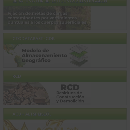
BERATUNG FÜR BEFESTIGUNGS ZIELVORGABEN
GEODATABASE -GDB
RCD
ACU – ALTSPEISEÖL