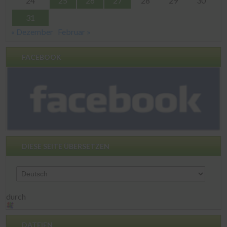
24
25
26
27
28
29
30
31
« Dezember
Februar »
FACEBOOK
DIESE SEITE ÜBERSETZEN
durch
DATEIEN