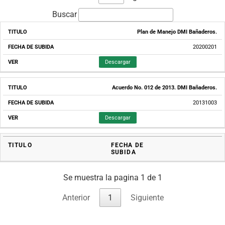
Buscar
Plan de Manejo DMI Bañaderos.
TITULO
FECHA
DE
SUBIDA
20200201
Descargar
Acuerdo No. 012 de 2013. DMI Bañaderos.
20131003
Descargar
TITULO
FECHA DE
SUBIDA
Se muestra la pagina 1 de 1
Anterior
1
Siguiente