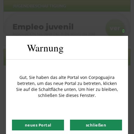
JUGENDBESCHÄFTIGUNG
Schli
Sie
Warnung
dieses
Modu
VERANSTALTUNGSKALENDER UND
VERÖFFENTLICHUNGEN
AUGUST 2026
Gut, Sie haben das alte Portal von Corpoguajira
betreten, um das neue Portal zu betreten, klicken
Die
M
X
J
In
S
D
Sie auf die Schaltfläche unten, Um hier zu bleiben,
1
2
schließen Sie dieses Fenster.
3
4
5
6
7
8
9
10
11
12
13
14
15
16
17
18
19
20
21
22
23
neues Portal
schließen