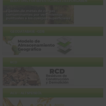
BERATUNG FÜR BEFESTIGUNGS ZIELVORGABEN
GEODATABASE -GDB
RCD
ACU – ALTSPEISEÖL