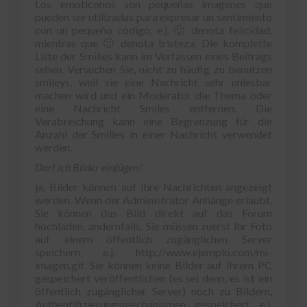
Los emoticonos son pequeñas imagenes que
pueden ser utilizadas para expresar un sentimiento
con un pequeño código
,
e.j
.
🙂 denota felicidad
,
mientras que 🙁 denota tristeza
. Die komplette
Liste der Smilies kann im Verfassen eines Beitrags
sehen. Versuchen Sie, nicht zu häufig zu benutzen
smileys, weil sie eine Nachricht sehr unlesbar
machen wird und ein Moderator die Thema oder
eine Nachricht Smiles entfernen. Die
Verabreichung kann eine Begrenzung für die
Anzahl der Smilies in einer Nachricht verwendet
werden.
Darf ich Bilder einfügen?
ja, Bilder können auf Ihre Nachrichten angezeigt
werden. Wenn der Administrator Anhänge erlaubt,
Sie können das Bild direkt auf das Forum
hochladen. andernfalls, Sie müssen zuerst Ihr Foto
auf einem öffentlich zugänglichen Server
speichern,
e.j
. http://www.ejemplo.com/mi-
imagen.gif. Sie können keine Bilder auf Ihrem PC
gespeichert veröffentlichen (es sei denn, es ist ein
öffentlich zugänglicher Server) noch zu Bildern,
Authentifizierungsmechanismen gespeichert,
e.j
.