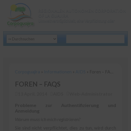
REGIONALEN AUTONOMEN CORPORATION
OF LA GUAJIRA
Umweltverträglichkeit, eine Verpflichtung aller
Corpoguajira
»
Informationen
»
AIDS
»
Foren – FAQs
Corpoguajira
»
Informationen
»
AIDS
»
Foren – FAQs
FOREN – FAQS
13 April, 2014
AIDS
Web-Administrator
Probleme zur Authentifizierung und
Anmeldung
Warum muss ich mich registrieren?
Sie sind nicht verpflichtet, dies zu tun, wird durch