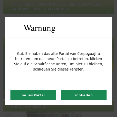
ÖFFENTLICHE ANHÖRUNG ZUR VERFOLGUNG DES
AKTIONSPLANS – NUTZEN 2021
Schli
Sie
Warnung
dieses
Modu
PARTICIPATION PLAN KORRUPTION 2022
Gut, Sie haben das alte Portal von Corpoguajira
betreten, um das neue Portal zu betreten, klicken
Sie auf die Schaltfläche unten, Um hier zu bleiben,
schließen Sie dieses Fenster.
neues Portal
schließen
BÜRGERHAUSHALT