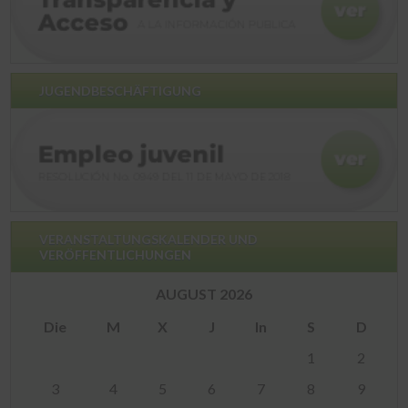
JUGENDBESCHÄFTIGUNG
VERANSTALTUNGSKALENDER UND
VERÖFFENTLICHUNGEN
AUGUST 2026
Die
M
X
J
In
S
D
1
2
3
4
5
6
7
8
9