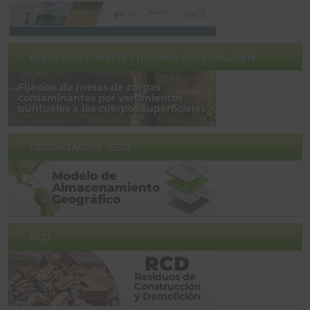
BERATUNG FÜR BEFESTIGUNGS ZIELVORGABEN
GEODATABASE -GDB
RCD