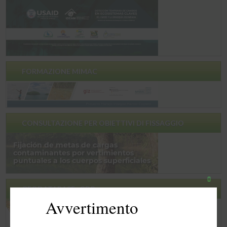
FORMAZIONE MIMAC
CONSULTAZIONE PER OBIETTIVI DI FISSAGGIO
Chiudi
GEODATABASE -GDB
quest
Avvertimento
modu