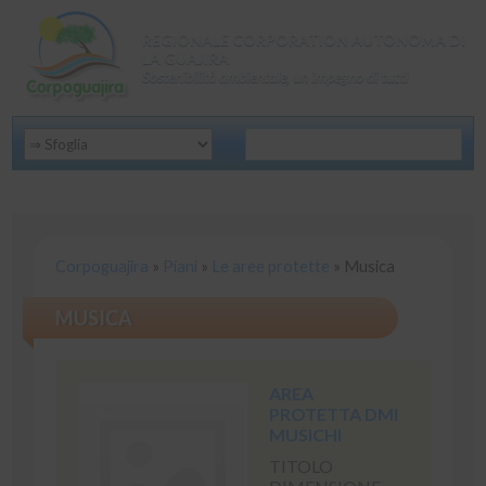
REGIONALE CORPORATION AUTONOMA DI
LA GUAJIRA
Sostenibilità ambientale, un impegno di tutti
Corpoguajira
»
Piani
»
Le aree protette
»
Musica
MUSICA
AREA
PROTETTA DMI
MUSICHI
TITOLO