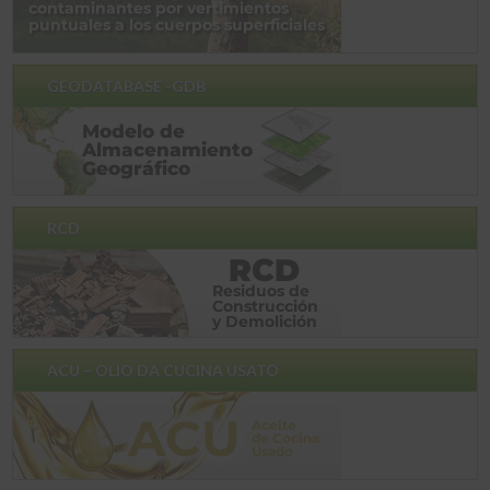
GEODATABASE -GDB
RCD
ACU – OLIO DA CUCINA USATO