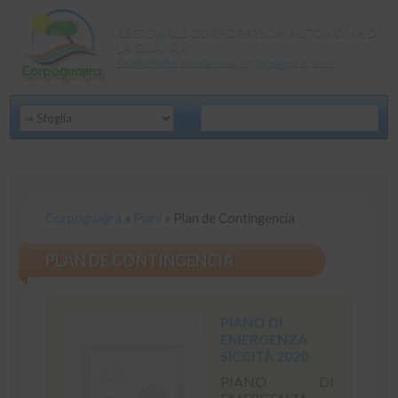
REGIONALE CORPORATION AUTONOMA DI
LA GUAJIRA
Sostenibilità ambientale, un impegno di tutti
Corpoguajira
»
Piani
»
Plan de Contingencia
PLAN DE CONTINGENCIA
PIANO DI
EMERGENZA
SICCITÀ 2020
PIANO DI