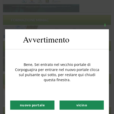
FORMAZIONE MIMAC
Chiudi
quest
Avvertimento
modu
CONSULTAZIONE PER OBIETTIVI DI FISSAGGIO
Bene, Sei entrato nel vecchio portale di
Corpoguajira per entrare nel nuovo portale clicca
sul pulsante qui sotto, per restare qui chiudi
GEODATABASE -GDB
questa finestra.
nuovo portale
vicino
RCD