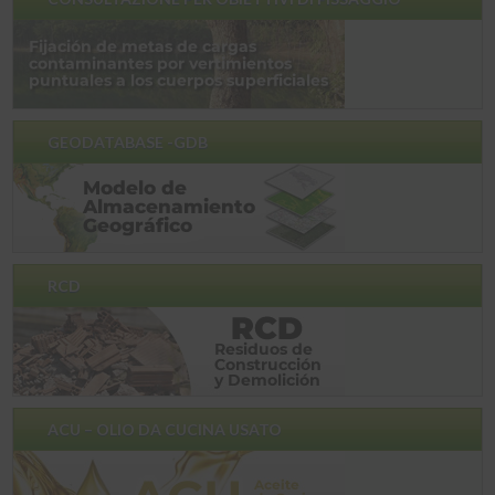
GEODATABASE -GDB
RCD
ACU – OLIO DA CUCINA USATO