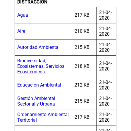
DISTRACCIÓN
21-04-
Agua
217 KB
2020
21-04-
Aire
210 KB
2020
21-04-
Autoridad Ambiental
215 KB
2020
Biodiversidad,
21-04-
Ecosistemas, Servicios
218 KB
2020
Ecositémicos
21-04-
Educación Ambiental
212 KB
2020
Gestión Ambiental
21-04-
215 KB
Sectorial y Urbana
2020
Ordenamiento Ambiental
21-04-
217 KB
Territorial
2020
21-04-