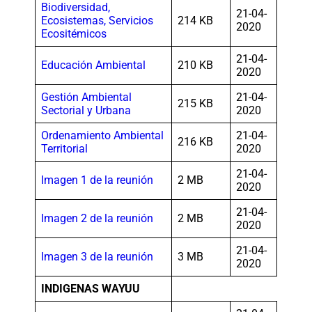
Biodiversidad,
21-04-
Ecosistemas, Servicios
214 KB
2020
Ecositémicos
21-04-
Educación Ambiental
210 KB
2020
Gestión Ambiental
21-04-
215 KB
Sectorial y Urbana
2020
Ordenamiento Ambiental
21-04-
216 KB
Territorial
2020
21-04-
Imagen 1 de la reunión
2 MB
2020
21-04-
Imagen 2 de la reunión
2 MB
2020
21-04-
Imagen 3 de la reunión
3 MB
2020
INDIGENAS WAYUU