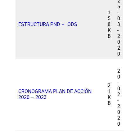
2
5
1
-
5
0
ESTRUCTURA PND – ODS
8
3
K
-
B
2
0
2
0
2
0
-
2
0
CRONOGRAMA PLAN DE ACCIÓN
1
2
2020 – 2023
K
-
B
2
0
2
0