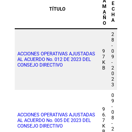
A
E
M
TÍTULO
C
A
H
Ñ
A
O
2
8
-
9
0
ACCIONES OPERATIVAS AJUSTADAS
7
9
AL ACUERDO No. 012 DE 2023 DEL
K
-
CONSEJO DIRECTIVO
B
2
0
2
3
0
9
-
9
0
ACCIONES OPERATIVAS AJUSTADAS
6.
8
AL ACUERDO No. 005 DE 2023 DEL
7
-
CONSEJO DIRECTIVO
K
2
B