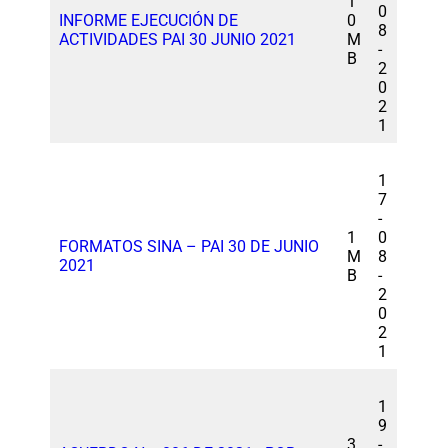
1
0
INFORME EJECUCIÓN DE
0
8
ACTIVIDADES PAI 30 JUNIO 2021
M
-
B
2
0
2
1
1
7
-
1
0
FORMATOS SINA – PAI 30 DE JUNIO
M
8
2021
B
-
2
0
2
1
1
9
3
-