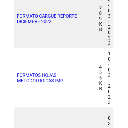
-
7
0
8
FORMATO CARGUE REPORTE
3
9
DICIEMBRE 2022
-
K
2
B
0
2
3
1
0
-
4
0
5
FORMATOS HOJAS
3
5
METODOLOGICAS IMG
-
K
2
B
0
2
3
0
3