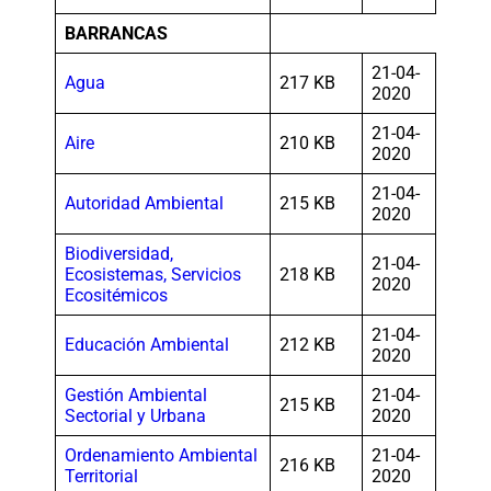
BARRANCAS
21-04-
Agua
217 KB
2020
21-04-
Aire
210 KB
2020
21-04-
Autoridad Ambiental
215 KB
2020
Biodiversidad,
21-04-
Ecosistemas, Servicios
218 KB
2020
Ecositémicos
21-04-
Educación Ambiental
212 KB
2020
Gestión Ambiental
21-04-
215 KB
Sectorial y Urbana
2020
Ordenamiento Ambiental
21-04-
216 KB
Territorial
2020