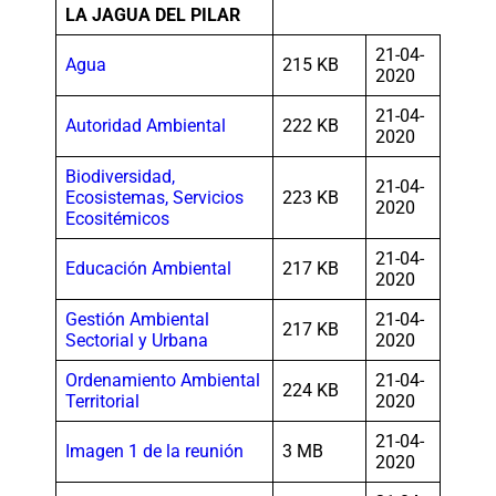
LA JAGUA DEL PILAR
21-04-
Agua
215 KB
2020
21-04-
Autoridad Ambiental
222 KB
2020
Biodiversidad,
21-04-
Ecosistemas, Servicios
223 KB
2020
Ecositémicos
21-04-
Educación Ambiental
217 KB
2020
Gestión Ambiental
21-04-
217 KB
Sectorial y Urbana
2020
Ordenamiento Ambiental
21-04-
224 KB
Territorial
2020
21-04-
Imagen 1 de la reunión
3 MB
2020