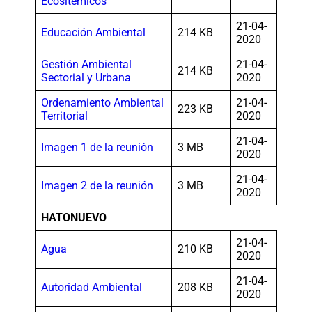
Ecositémicos
21-04-
Educación Ambiental
214 KB
2020
Gestión Ambiental
21-04-
214 KB
Sectorial y Urbana
2020
Ordenamiento Ambiental
21-04-
223 KB
Territorial
2020
21-04-
Imagen 1 de la reunión
3 MB
2020
21-04-
Imagen 2 de la reunión
3 MB
2020
HATONUEVO
21-04-
Agua
210 KB
2020
21-04-
Autoridad Ambiental
208 KB
2020