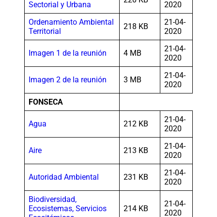
Sectorial y Urbana
2020
Ordenamiento Ambiental
21-04-
218 KB
Territorial
2020
21-04-
Imagen 1 de la reunión
4 MB
2020
21-04-
Imagen 2 de la reunión
3 MB
2020
FONSECA
21-04-
Agua
212 KB
2020
21-04-
Aire
213 KB
2020
21-04-
Autoridad Ambiental
231 KB
2020
Biodiversidad,
21-04-
Ecosistemas, Servicios
214 KB
2020