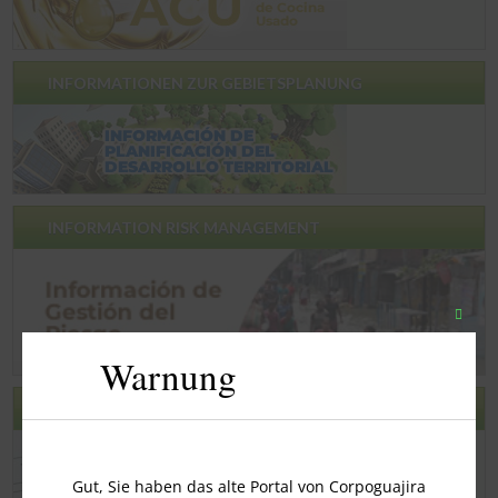
INFORMATIONEN ZUR GEBIETSPLANUNG
INFORMATION RISK MANAGEMENT
Schli
Sie
Warnung
dieses
Modu
ZUFRIEDENHEITSUMFRAGE
Gut, Sie haben das alte Portal von Corpoguajira