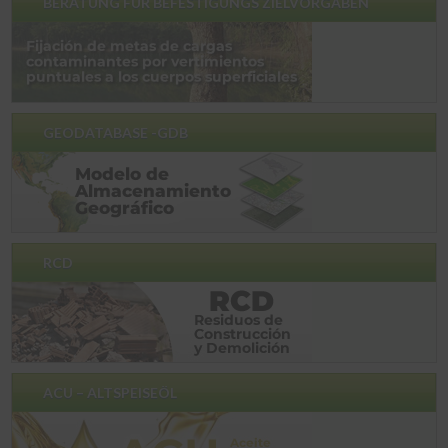
BERATUNG FÜR BEFESTIGUNGS ZIELVORGABEN
GEODATABASE -GDB
RCD
ACU – ALTSPEISEÖL