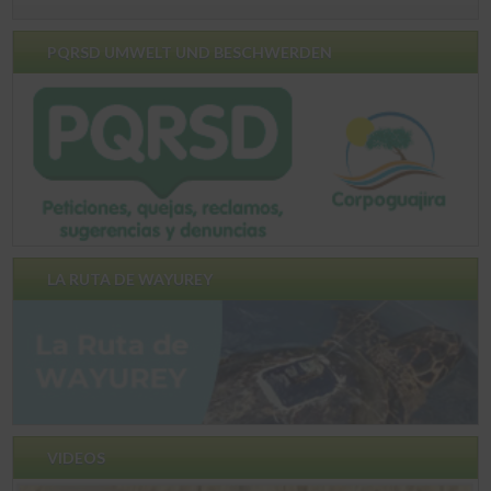
PQRSD UMWELT UND BESCHWERDEN
LA RUTA DE WAYUREY
VIDEOS