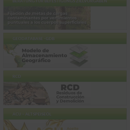
BERATUNG FÜR BEFESTIGUNGS ZIELVORGABEN
GEODATABASE -GDB
RCD
ACU – ALTSPEISEÖL