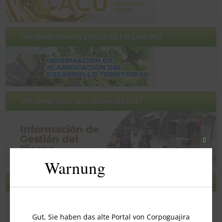
INFORMATIONEN ZUR GEBIETSPLANUNG
INFORMATION RISK MANAGEMENT
Schli
Sie
Warnung
dieses
Modu
ZUFRIEDENHEITSUMFRAGE
Gut, Sie haben das alte Portal von Corpoguajira