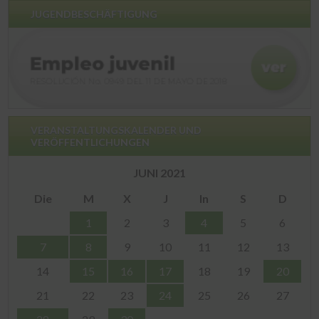
JUGENDBESCHÄFTIGUNG
VERANSTALTUNGSKALENDER UND
VERÖFFENTLICHUNGEN
JUNI 2021
Die
M
X
J
In
S
D
1
2
3
4
5
6
7
8
9
10
11
12
13
14
15
16
17
18
19
20
21
22
23
24
25
26
27