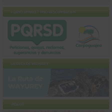
PQRSD UMWELT UND BESCHWERDEN
LA RUTA DE WAYUREY
VIDEOS