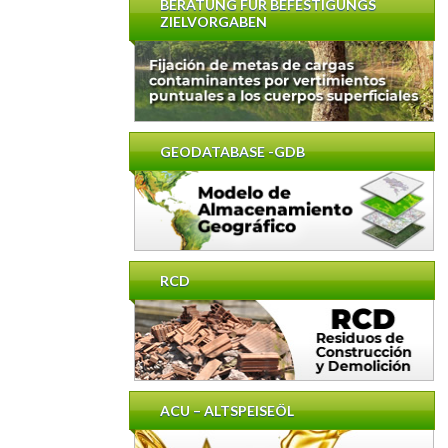
BERATUNG FÜR BEFESTIGUNGS
ZIELVORGABEN
GEODATABASE -GDB
RCD
ACU – ALTSPEISEÖL