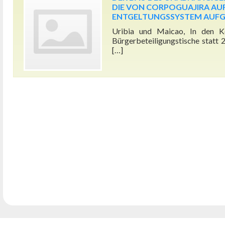
DIE VON CORPOGUAJIRA AU
ENTGELTUNGSSYSTEM AUF
Uribia und Maicao, In den 
Bürgerbeteiligungstische statt 
[…]