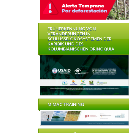
FRÜHERKENNUNG VON
VERÄNDERUNGEN IN
SCHLÜSSELÖKOSYSTEMEN DER
KARIBIK UND DES
KOLUMBIANISCHEN ORINOQUIA
MIMAC TRAINING