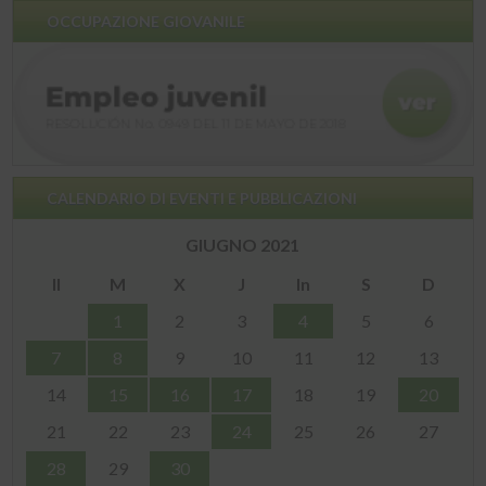
OCCUPAZIONE GIOVANILE
CALENDARIO DI EVENTI E PUBBLICAZIONI
GIUGNO 2021
Il
M
X
J
In
S
D
1
2
3
4
5
6
7
8
9
10
11
12
13
14
15
16
17
18
19
20
21
22
23
24
25
26
27
28
29
30