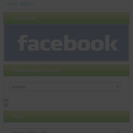
« Può
luglio »
FACEBOOK
TRADUCI QUESTO SITO
da
FILES
Files