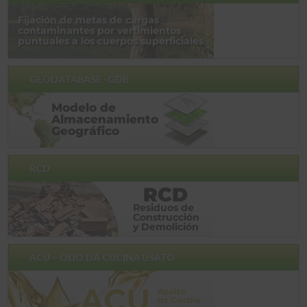
GEODATABASE -GDB
RCD
ACU – OLIO DA CUCINA USATO