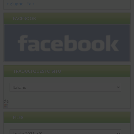
« giugno
Fa »
FACEBOOK
TRADUCI QUESTO SITO
da
FILES
Files