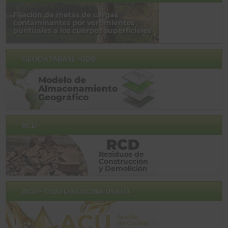
GEODATABASE -GDB
RCD
ACU – OLIO DA CUCINA USATO