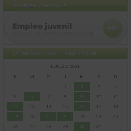
OCCUPAZIONE GIOVANILE
CALENDARIO DI EVENTI E PUBBLICAZIONI
LUGLIO 2021
Il
M
X
J
In
S
D
1
2
3
4
5
6
7
8
9
10
11
12
13
14
15
16
17
18
19
20
21
22
23
24
25
26
27
28
29
30
31