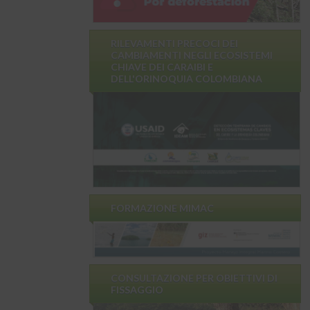
RILEVAMENTI PRECOCI DEI
CAMBIAMENTI NEGLI ECOSISTEMI
CHIAVE DEI CARAIBI E
DELL'ORINOQUIA COLOMBIANA
FORMAZIONE MIMAC
CONSULTAZIONE PER OBIETTIVI DI
FISSAGGIO