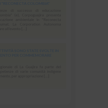
N "RECONECTA COLOMBIA"
ienze di successo di educazione
ombia" (e), Corpoguajira presenta
ucazione ambientale in "Reconecta
iumat. La Corporation Autonoma
re all'evento […]
TTIVITÀ SONO STATE SVOLTE IN
TIMENTO PER COMMEMORARE
ionale di La Guajira fa parte del
petenze di varie comunità indigene
timento, per appropriazione […]