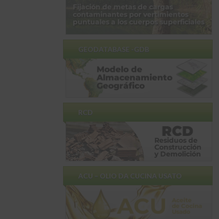
GEODATABASE -GDB
RCD
ACU – OLIO DA CUCINA USATO