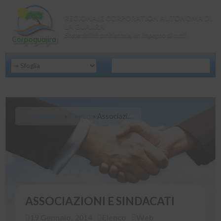
REGIONALE CORPORATION AUTONOMA DI
LA GUAJIRA
Sostenibilità ambientale, un impegno di tutti
Corpoguajira
»
Elenco
»
Associazioni e sindacati
ASSOCIAZIONI E SINDACATI
19 Gennaio, 2014
Elenco
Web