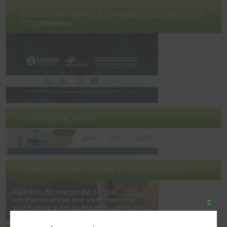
RILEVAMENTI PRECOCI DEI CAMBIAMENTI NEGLI
ECOSISTEMI CHIAVE DEI CARAIBI E DELL'ORINOQUIA
COLOMBIANA
FORMAZIONE MIMAC
CONSULTAZIONE PER OBIETTIVI DI FISSAGGIO
Chiudi
quest
modu