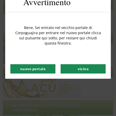
Avvertimento
GEODATABASE -GDB
Bene, Sei entrato nel vecchio portale di
Corpoguajira per entrare nel nuovo portale clicca
sul pulsante qui sotto, per restare qui chiudi
RCD
questa finestra.
nuovo portale
vicino
ACU – OLIO DA CUCINA USATO
INFORMAZIONI SULLA PIANIFICAZIONE
TERRITORIALE