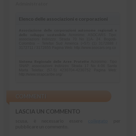
Administrator
Elenco delle associazioni e corporazioni
Associazione delle corporazioni autonome regionali e
dello sviluppo sostenibile
Acronimo: ASOCARS Tipo:
associazioni Indirizzo: Strada 70 No 11A- 24. Bogotá-
Colombia – Telefax Sud America (+57) (1) 3172888 /
3172711 / 3172655 Pagina Web: http://www.asocars.org.co
Sistema Regionale delle Aree Protette
Acronimo: Tipo
SNAP: associazioni Indirizzo: Strada 17 No 4-06 Santa
Marta Telefax: (57-5) 4230704-4230752 Pagina Web:
http://www.sirapcaribe.org/
COMMENTI
LASCIA UN COMMENTO
scusa, è necessario essere
collegato
per
pubblicare un commento.