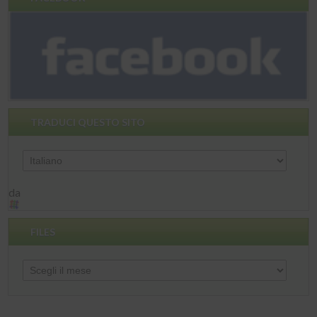
TRADUCI QUESTO SITO
da
FILES
Files