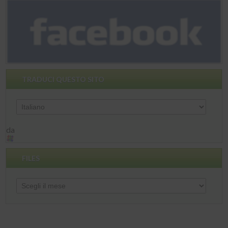
TRADUCI QUESTO SITO
da
FILES
Files