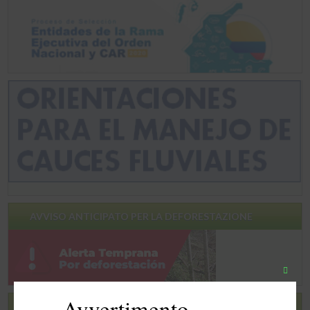
AVVISO ANTICIPATO PER LA DEFORESTAZIONE
Chiudi
quest
Avvertimento
modu
RILEVAMENTI PRECOCI DEI CAMBIAMENTI NEGLI