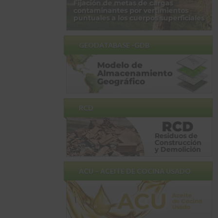
GEODATABASE -GDB
RCD
ACU – ACEITE DE COCINA USADO