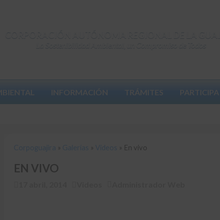
CORPORACIÓN AUTÓNOMA REGIONAL DE LA GUA
La Sostenibilidad Ambiental, un Compromiso de Todos
MBIENTAL
INFORMACIÓN
TRÁMITES
PARTICIPA
Corpoguajira
»
Galerías
»
Videos
»
En vivo
Corpoguajira
»
Galerías
»
Videos
»
En vivo
EN VIVO
17 abril, 2014
Videos
Administrador Web