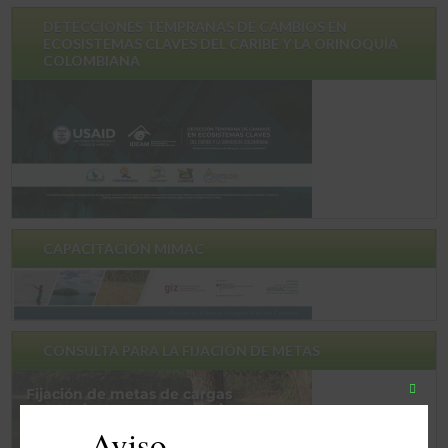
DETECCIONES TEMPRANAS DE CAMBIOS EN
ECOSISTEMAS CLAVES DEL CARIBE Y LA ORINOQUÍA
COLOMBIANA
CAPACITACIÓN MIMAC
CONSULTA PARA LA FIJACIÓN DE METAS
Close
this
Aviso
modul