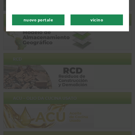
nuovo portale
vicino
GEODATABASE -GDB
RCD
ACU – OLIO DA CUCINA USATO