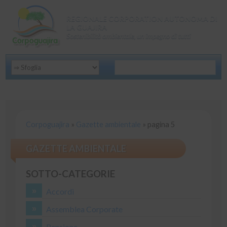
REGIONALE CORPORATION AUTONOMA DI
LA GUAJIRA
Sostenibilità ambientale, un impegno di tutti
Corpoguajira
»
Gazette ambientale
»
pagina 5
GAZETTE AMBIENTALE
SOTTO-CATEGORIE
Accordi
Assemblea Corporate
Pensione