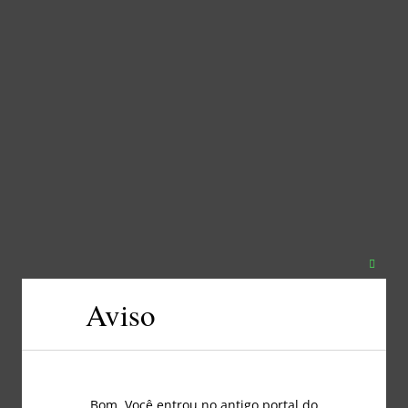
Fechar
este
Aviso
módul
Bom, Você entrou no antigo portal do