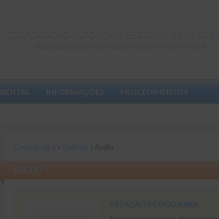
CORPORAÇÃO AUTÔNOMA REGIONAL DE LA GUAJ
Sustentabilidade ambiental, um compromisso de todos
BIENTAL
INFORMAÇÕES
PROCEDIMENTOS
Corpoguajira
»
Galerias
»
Áudio
ÁUDIO
ESTAÇÃO ECOGUAJIRA
Nenhuma descrição disponível par