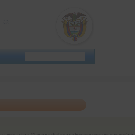
IRA
a este artigo. Clique no título ou na imagem para ver o conteúdo.