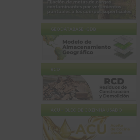
GEODATABASE -GDB
RCD
ACU – ÓLEO DE COZINHA USADO