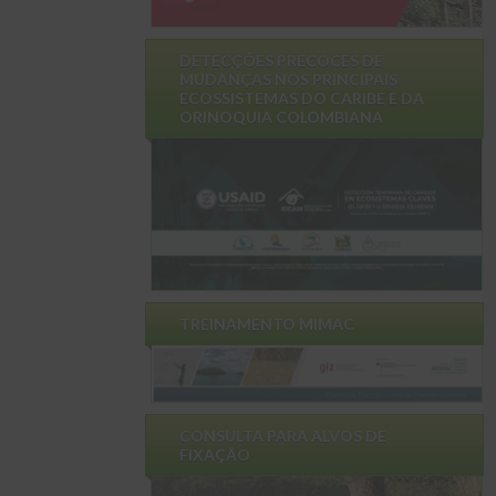
DETECÇÕES PRECOCES DE
MUDANÇAS NOS PRINCIPAIS
ECOSSISTEMAS DO CARIBE E DA
ORINOQUIA COLOMBIANA
TREINAMENTO MIMAC
CONSULTA PARA ALVOS DE
FIXAÇÃO