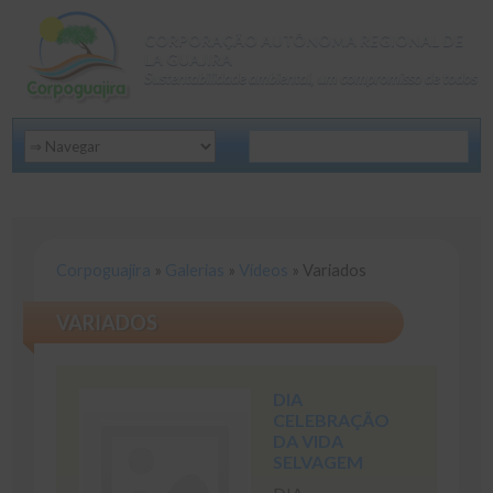
CORPORAÇÃO AUTÔNOMA REGIONAL DE
LA GUAJIRA
Sustentabilidade ambiental, um compromisso de todos
Corpoguajira
»
Galerias
»
Vídeos
»
Variados
VARIADOS
DIA
CELEBRAÇÃO
DA VIDA
SELVAGEM