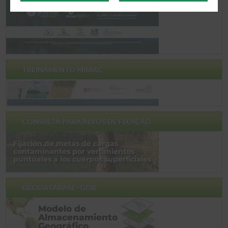
TREINAMENTO MIMAC
CONSULTA PARA ALVOS DE FIXAÇÃO
GEODATABASE -GDB