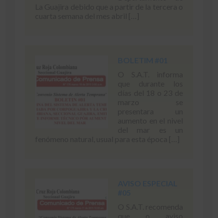
La Guajira debido que a partir de la tercera o
cuarta semana del mes abril […]
BOLETIM #01
O S.A.T. informa
que durante los
días del 18 o 23 de
marzo se
presentara un
aumento en el nivel
del mar es un
fenómeno natural, usual para esta época […]
AVISO ESPECIAL
#05
O S.A.T. recomenda
que o aviso