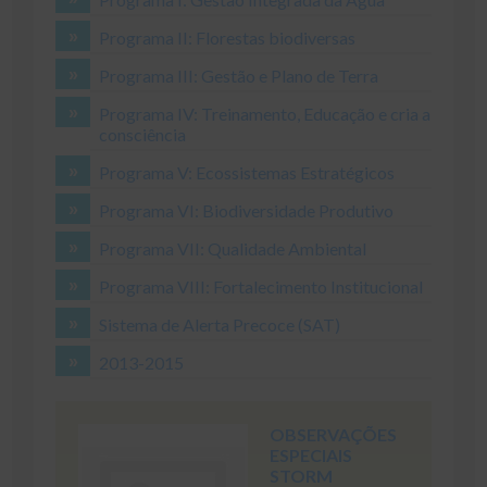
Programa II: Florestas biodiversas
Programa III: Gestão e Plano de Terra
Programa IV: Treinamento, Educação e cria a
consciência
Programa V: Ecossistemas Estratégicos
Programa VI: Biodiversidade Produtivo
Programa VII: Qualidade Ambiental
Programa VIII: Fortalecimento Institucional
Sistema de Alerta Precoce (SAT)
2013-2015
OBSERVAÇÕES
ESPECIAIS
STORM