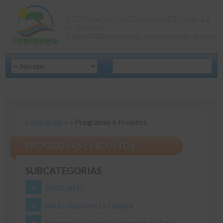
CORPORAÇÃO AUTÔNOMA REGIONAL DE
LA GUAJIRA
Sustentabilidade ambiental, um compromisso de todos
Corpoguajira
»
Programas e Projetos
PROGRAMAS E PROJETOS
SUBCATEGORIAS
2007-2012
Nó Ecoturismo La Guajira
Programa I: Gestão Integrada da Água