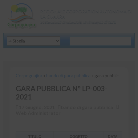
REGIONALE CORPORATION AUTONOMA DI
LA GUAJIRA
Sostenibilità ambientale, un impegno di tutti
Corpoguajira
»
bando di gara pubblica
»
gara pubblica n° lp-0
Corpoguajira
»
bando di gara pubblica
»
gara pubblica n° lp-003-2021
GARA PUBBLICA N° LP-003-
2021
17 Giugno, 2021
bando di gara pubblica
Web Administrator
TITULO
OGGETTO
DATA