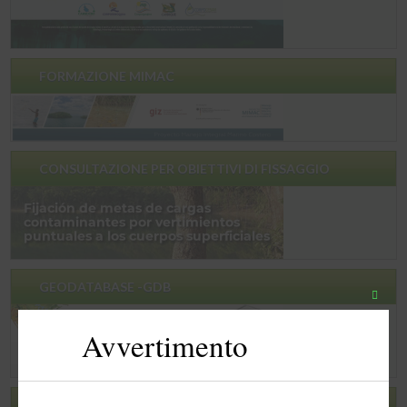
FORMAZIONE MIMAC
CONSULTAZIONE PER OBIETTIVI DI FISSAGGIO
GEODATABASE -GDB
Chiudi
quest
Avvertimento
modu
RCD