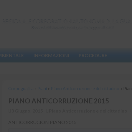
REGIONALE CORPORATION AUTONOMA DI LA GUA
Sostenibilità ambientale, un impegno di tutti
MBIENTALE
INFORMAZIONI
PROCEDURE
Corpoguajira
»
Piani
»
Piano Anticorruzione e del cittadino
»
Piano
Corpoguajira
»
Piani
»
Piano Anticorruzione e del cittadino
»
Pian
PIANO ANTICORRUZIONE 2015
3 Giugno, 2015
Piano Anticorruzione e del cittadino
ANTICORRUCION PIANO 2015