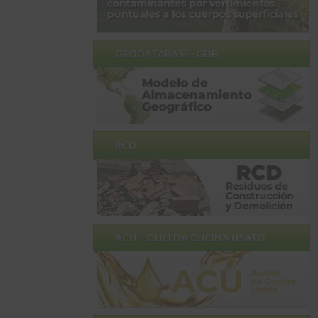
GEODATABASE -GDB
RCD
ACU – OLIO DA CUCINA USATO