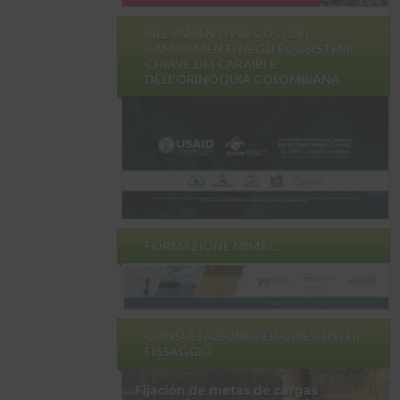
RILEVAMENTI PRECOCI DEI
CAMBIAMENTI NEGLI ECOSISTEMI
CHIAVE DEI CARAIBI E
DELL'ORINOQUIA COLOMBIANA
FORMAZIONE MIMAC
CONSULTAZIONE PER OBIETTIVI DI
FISSAGGIO