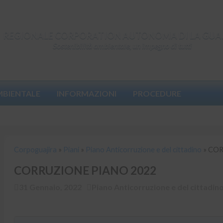
REGIONALE CORPORATION AUTONOMA DI LA GUA
Sostenibilità ambientale, un impegno di tutti
MBIENTALE
INFORMAZIONI
PROCEDURE
Corpoguajira
»
Piani
»
Piano Anticorruzione e del cittadino
»
CORR
Corpoguajira
»
Piani
»
Piano Anticorruzione e del cittadino
»
COR
CORRUZIONE PIANO 2022
31 Gennaio, 2022
Piano Anticorruzione e del cittadin