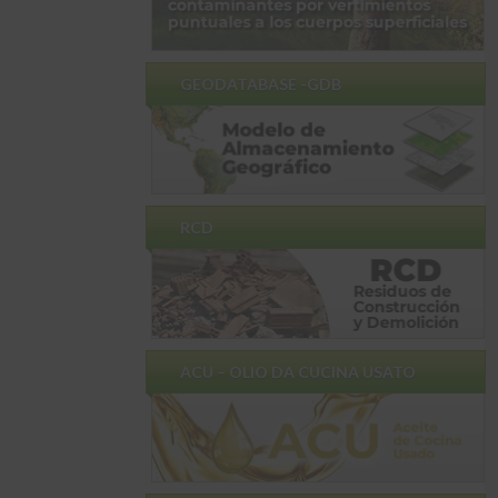
GEODATABASE -GDB
RCD
ACU – OLIO DA CUCINA USATO