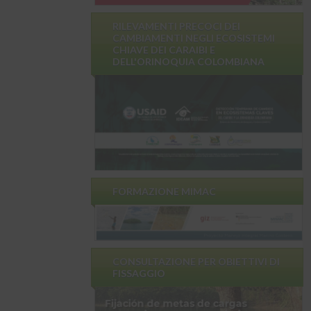
RILEVAMENTI PRECOCI DEI
CAMBIAMENTI NEGLI ECOSISTEMI
CHIAVE DEI CARAIBI E
DELL'ORINOQUIA COLOMBIANA
FORMAZIONE MIMAC
CONSULTAZIONE PER OBIETTIVI DI
FISSAGGIO