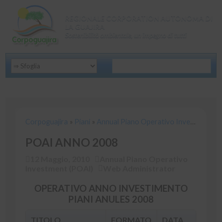
REGIONALE CORPORATION AUTONOMA DI
LA GUAJIRA
Sostenibilità ambientale, un impegno di tutti
Corpoguajira
»
Piani
»
Annual Piano Operativo Investment (POAI)
Corpoguajira
»
Piani
»
Annual Piano Operativo Investment (POAI)
POAI ANNO 2008
12 Maggio, 2010
Annual Piano Operativo
Investment (POAI)
Web Administrator
OPERATIVO ANNO INVESTIMENTO
PIANI ANULES 2008
TITOLO
FORMATO
DATA